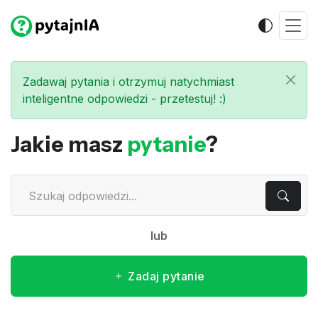
Zadawaj pytania i otrzymuj natychmiast
inteligentne odpowiedzi - przetestuj! :)
Jakie masz
pytanie
?
lub
Zadaj pytanie