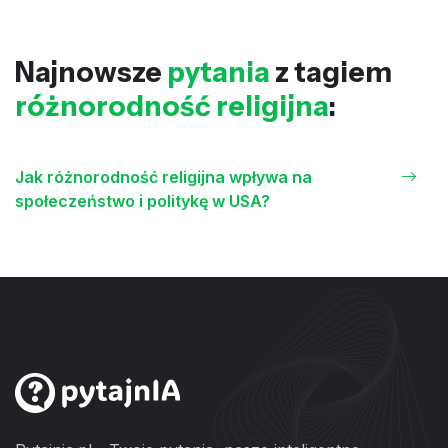
Najnowsze
pytania
z tagiem
różnorodność religijna
:
Jak różnorodność religijna wpływa na
społeczeństwo i politykę w USA?