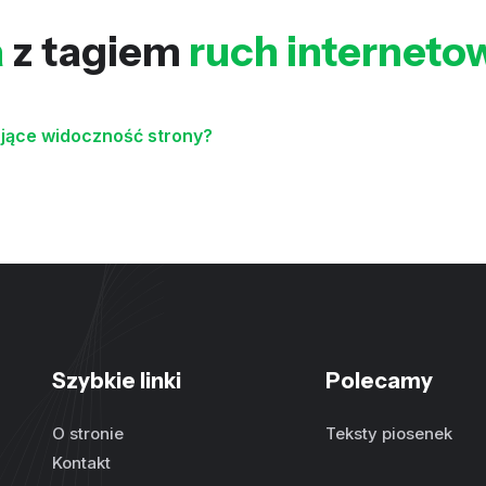
a
z tagiem
ruch interneto
ające widoczność strony?
Szybkie linki
Polecamy
O stronie
Teksty piosenek
Kontakt