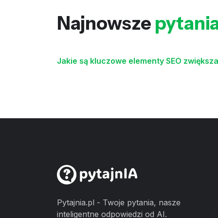
Najnowsze
pytani
Jakie są kluczowe elementy SEO zwiększ
Pytajnia.pl - Twoje pytania, nasze
inteligentne odpowiedzi od AI.