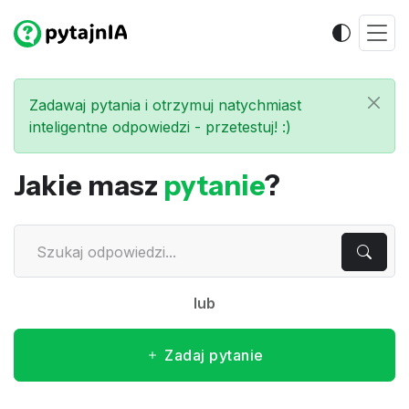
Zadawaj pytania i otrzymuj natychmiast
inteligentne odpowiedzi - przetestuj! :)
Jakie masz
pytanie
?
lub
Zadaj pytanie