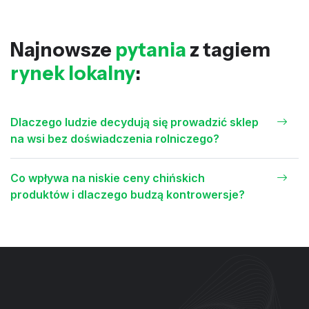
Najnowsze
pytania
z tagiem
rynek lokalny
:
Dlaczego ludzie decydują się prowadzić sklep
na wsi bez doświadczenia rolniczego?
Co wpływa na niskie ceny chińskich
produktów i dlaczego budzą kontrowersje?