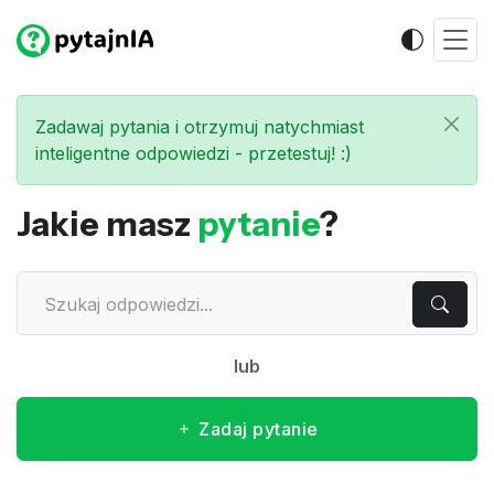
Zadawaj pytania i otrzymuj natychmiast
inteligentne odpowiedzi - przetestuj! :)
Jakie masz
pytanie
?
lub
Zadaj pytanie