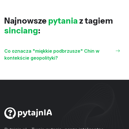
Najnowsze
pytania
z tagiem
sinciang
:
Co oznacza "miękkie podbrzusze" Chin w
kontekście geopolityki?