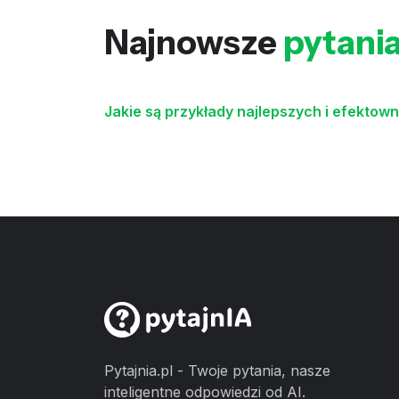
Najnowsze
pytani
Jakie są przykłady najlepszych i efekto
Pytajnia.pl - Twoje pytania, nasze
inteligentne odpowiedzi od AI.