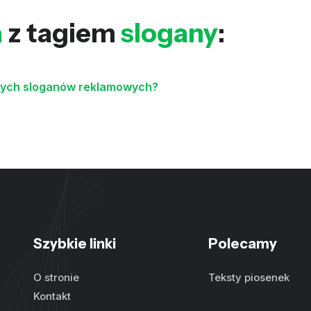
a
z tagiem
slogany
:
wnych sloganów reklamowych?
Szybkie linki
Polecamy
O stronie
Teksty piosenek
Kontakt