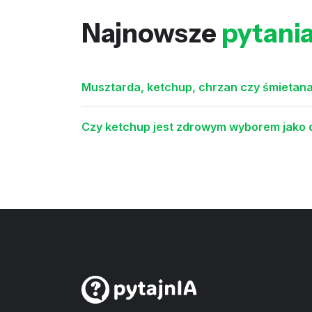
Najnowsze
pytani
Musztarda, ketchup, chrzan czy śmietana
Czy ketchup jest zdrowym wyborem jako 