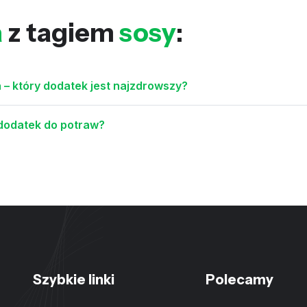
a
z tagiem
sosy
:
 – który dodatek jest najzdrowszy?
dodatek do potraw?
Szybkie linki
Polecamy