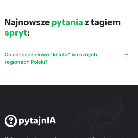
Najnowsze
pytania
z tagiem
spryt
:
Co oznacza słowo "ksiuta" w różnych
regionach Polski?