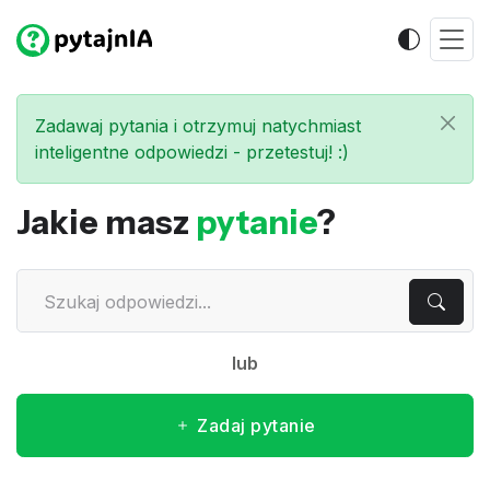
Zadawaj pytania i otrzymuj natychmiast
inteligentne odpowiedzi - przetestuj! :)
Jakie masz
pytanie
?
lub
Zadaj pytanie