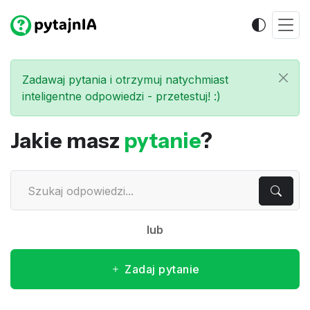
Zadawaj pytania i otrzymuj natychmiast
inteligentne odpowiedzi - przetestuj! :)
Jakie masz
pytanie
?
lub
Zadaj pytanie