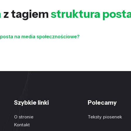
a
z tagiem
struktura post
 posta na media społecznościowe?
Szybkie linki
Polecamy
O stronie
Teksty piosenek
Kontakt