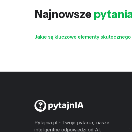
Najnowsze
pytani
Jakie są kluczowe elementy skutecznego
Pytajnia.pl - Twoje pytania, nasze
inteligentne odpowiedzi od AI.