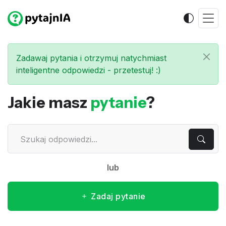
Zadawaj pytania i otrzymuj natychmiast
inteligentne odpowiedzi - przetestuj! :)
Jakie masz
pytanie
?
lub
Zadaj pytanie