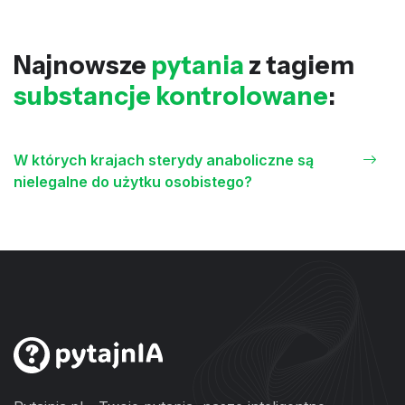
Najnowsze
pytania
z tagiem
substancje kontrolowane
:
W których krajach sterydy anaboliczne są
nielegalne do użytku osobistego?