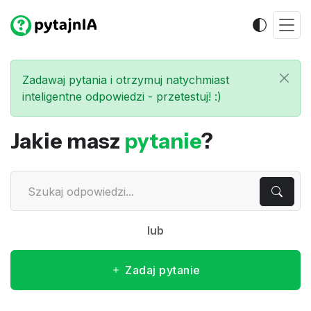
Zadawaj pytania i otrzymuj natychmiast
inteligentne odpowiedzi - przetestuj! :)
Jakie masz
pytanie
?
lub
Zadaj pytanie