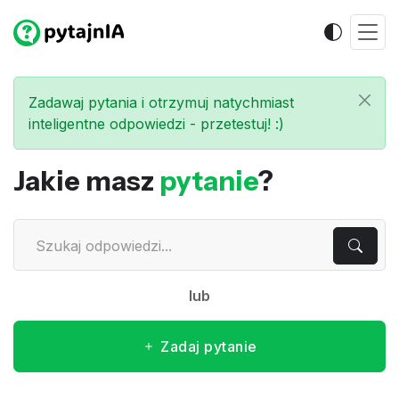
Zadawaj pytania i otrzymuj natychmiast
inteligentne odpowiedzi - przetestuj! :)
Jakie masz
pytanie
?
lub
Zadaj pytanie