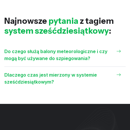
Najnowsze
pytania
z tagiem
system sześćdziesiątkowy
:
Do czego służą balony meteorologiczne i czy
mogą być używane do szpiegowania?
Dlaczego czas jest mierzony w systemie
sześćdziesiątkowym?