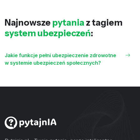
Najnowsze
pytania
z tagiem
system ubezpieczeń
:
Jakie funkcje pełni ubezpieczenie zdrowotne
w systemie ubezpieczeń społecznych?