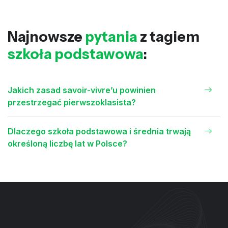
Najnowsze
pytania
z tagiem
szkoła podstawowa
:
Jakich zasad savoir-vivre’u powinien
przestrzegać pierwszoklasista?
Dlaczego szkoła podstawowa i średnia trwają
określoną liczbę lat w Polsce?