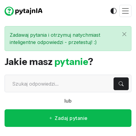
Zadawaj pytania i otrzymuj natychmiast
inteligentne odpowiedzi - przetestuj! :)
Jakie masz
pytanie
?
lub
Zadaj pytanie