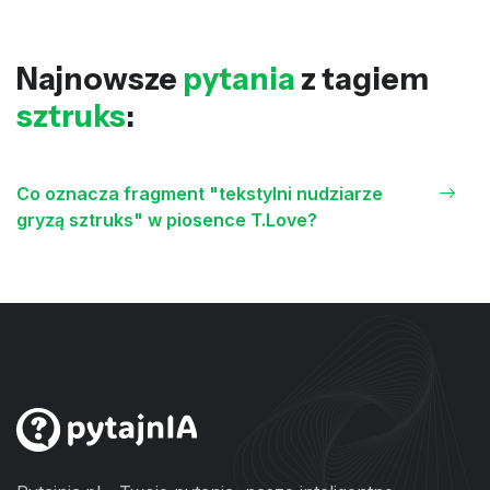
Najnowsze
pytania
z tagiem
sztruks
:
Co oznacza fragment "tekstylni nudziarze
gryzą sztruks" w piosence T.Love?