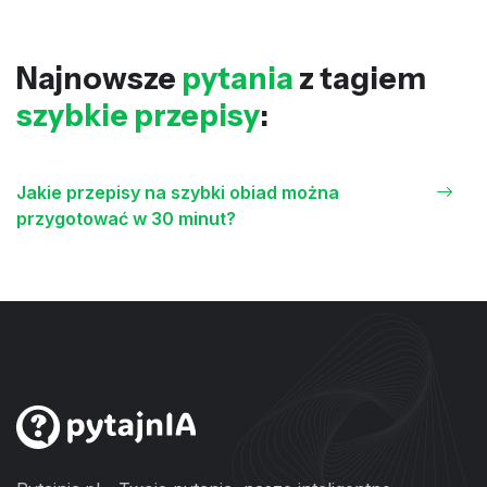
Najnowsze
pytania
z tagiem
szybkie przepisy
:
Jakie przepisy na szybki obiad można
przygotować w 30 minut?