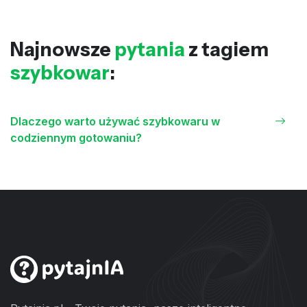
Najnowsze
pytania
z tagiem
szybkowar
:
Dlaczego warto używać szybkowaru w
codziennym gotowaniu?