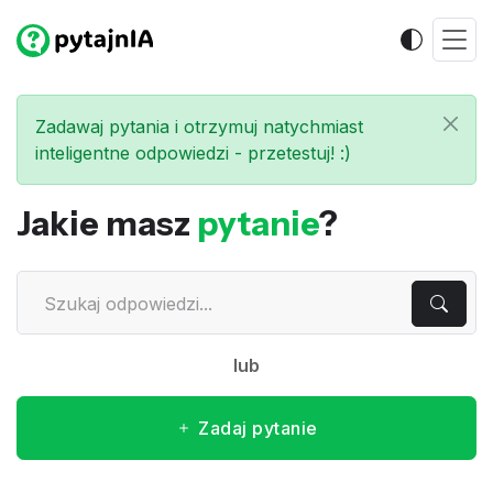
Zadawaj pytania i otrzymuj natychmiast
inteligentne odpowiedzi - przetestuj! :)
Jakie masz
pytanie
?
lub
Zadaj pytanie