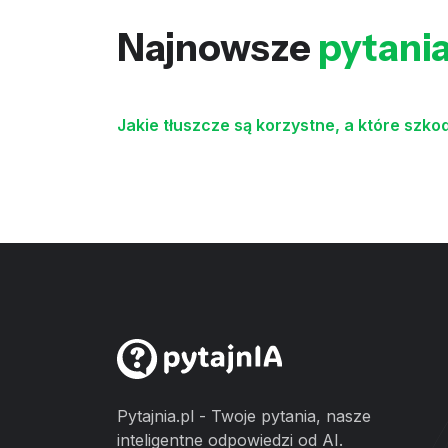
Najnowsze
pytani
Jakie tłuszcze są korzystne, a które szko
Pytajnia.pl - Twoje pytania, nasze
inteligentne odpowiedzi od AI.