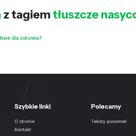
a
z tagiem
tłuszcze nasyc
dliwe dla zdrowia?
Szybkie linki
Polecamy
O stronie
Teksty piosenek
Kontakt