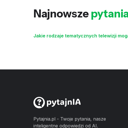
Najnowsze
pytani
Jakie rodzaje tematycznych telewizji mo
Pytajnia.pl - Twoje pytania, nasze
inteligentne odpowiedzi od AI.