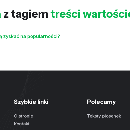
a
z tagiem
treści wartośc
gą zyskać na popularności?
Szybkie linki
Polecamy
O stronie
Teksty piosenek
Kontakt