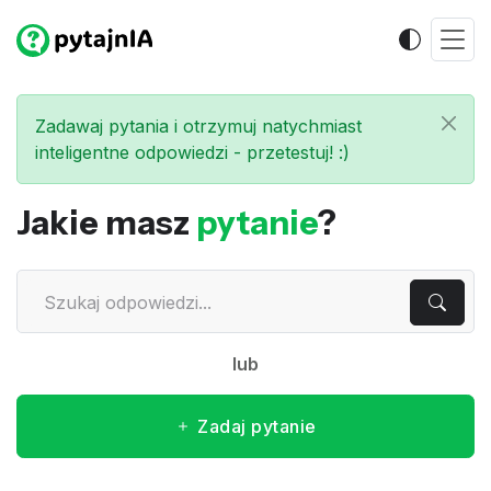
Zadawaj pytania i otrzymuj natychmiast
inteligentne odpowiedzi - przetestuj! :)
Jakie masz
pytanie
?
lub
Zadaj pytanie