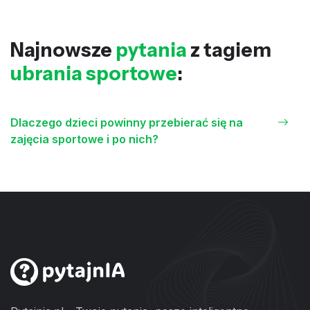
Najnowsze
pytania
z tagiem
ubrania sportowe
:
Dlaczego dzieci powinny przebierać się na
zajęcia sportowe i po nich?