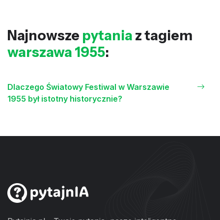
Najnowsze
pytania
z tagiem
warszawa 1955
:
Dlaczego Światowy Festiwal w Warszawie
1955 był istotny historycznie?