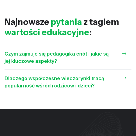
Najnowsze
pytania
z tagiem
wartości edukacyjne
:
Czym zajmuje się pedagogika cnót i jakie są
jej kluczowe aspekty?
Dlaczego współczesne wieczorynki tracą
popularność wśród rodziców i dzieci?