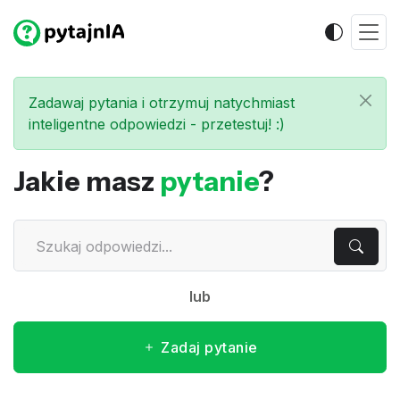
Zadawaj pytania i otrzymuj natychmiast
inteligentne odpowiedzi - przetestuj! :)
Jakie masz
pytanie
?
lub
Zadaj pytanie