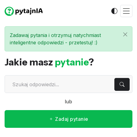
Zadawaj pytania i otrzymuj natychmiast
inteligentne odpowiedzi - przetestuj! :)
Jakie masz
pytanie
?
lub
Zadaj pytanie