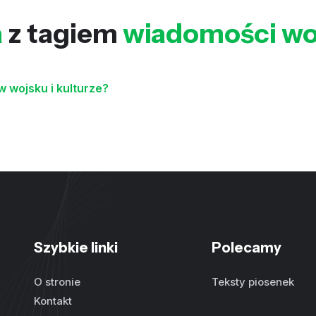
a
z tagiem
wiadomości w
w wojsku i kulturze?
Szybkie linki
Polecamy
O stronie
Teksty piosenek
Kontakt