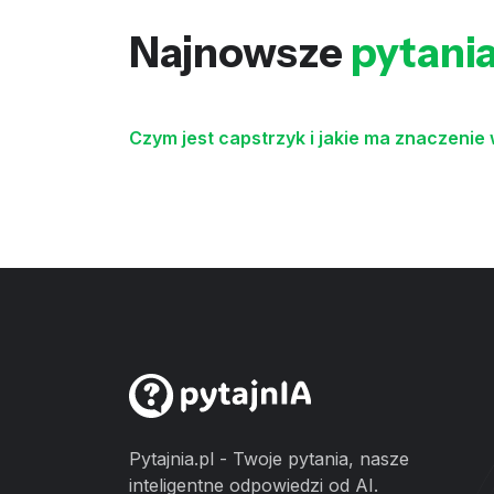
Najnowsze
pytani
Czym jest capstrzyk i jakie ma znaczenie 
Pytajnia.pl - Twoje pytania, nasze
inteligentne odpowiedzi od AI.