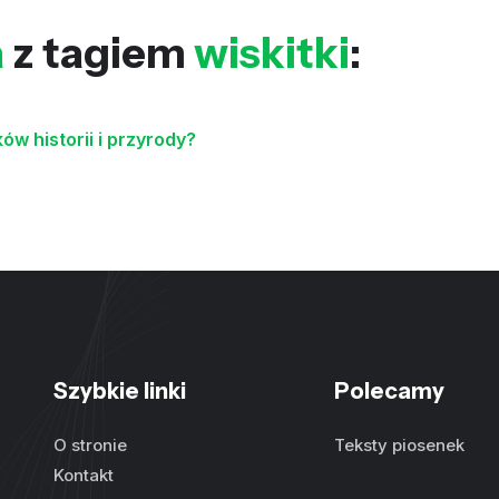
a
z tagiem
wiskitki
:
ków historii i przyrody?
Szybkie linki
Polecamy
O stronie
Teksty piosenek
Kontakt