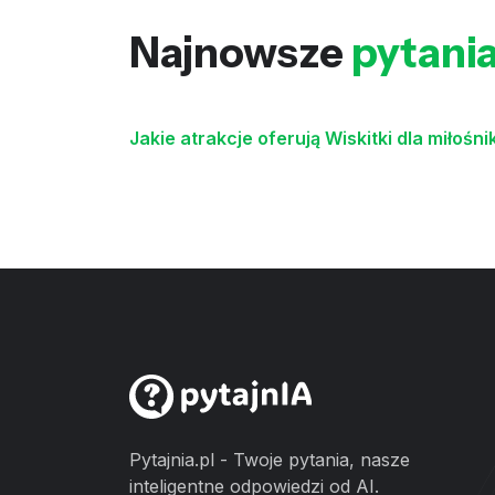
Najnowsze
pytani
Jakie atrakcje oferują Wiskitki dla miłośni
Pytajnia.pl - Twoje pytania, nasze
inteligentne odpowiedzi od AI.