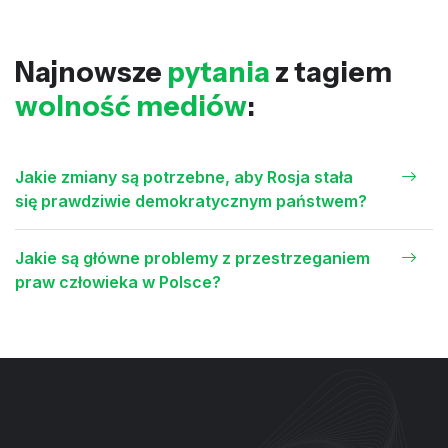
Najnowsze
pytania
z tagiem
wolność mediów
:
Jakie zmiany są potrzebne, aby Rosja stała
się prawdziwie demokratycznym państwem?
Jakie są główne problemy z przestrzeganiem
praw człowieka w Polsce?