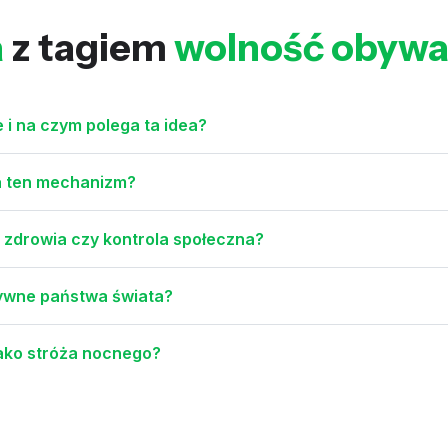
a
z tagiem
wolność obywa
e i na czym polega ta idea?
ała ten mechanizm?
 zdrowia czy kontrola społeczna?
atywne państwa świata?
 jako stróża nocnego?