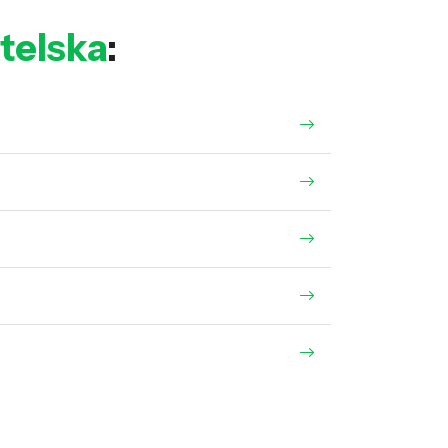
telska
: