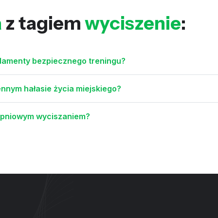
a
z tagiem
wyciszenie
:
ndamenty bezpiecznego treningu?
ennym hałasie życia miejskiego?
topniowym wyciszaniem?