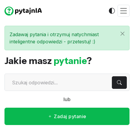
Zadawaj pytania i otrzymuj natychmiast
inteligentne odpowiedzi - przetestuj! :)
Jakie masz
pytanie
?
lub
Zadaj pytanie