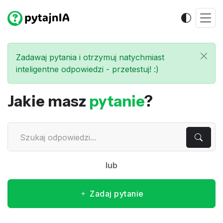
Zadawaj pytania i otrzymuj natychmiast
inteligentne odpowiedzi - przetestuj! :)
Jakie masz
pytanie
?
lub
Zadaj pytanie