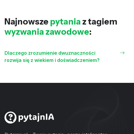
Najnowsze
pytania
z tagiem
wyzwania zawodowe
:
Dlaczego zrozumienie dwuznaczności
rozwija się z wiekiem i doświadczeniem?