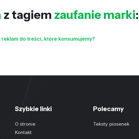
a
z tagiem
zaufanie marki
:
 reklam do treści, które konsumujemy?
Szybkie linki
Polecamy
O stronie
Teksty piosenek
Kontakt