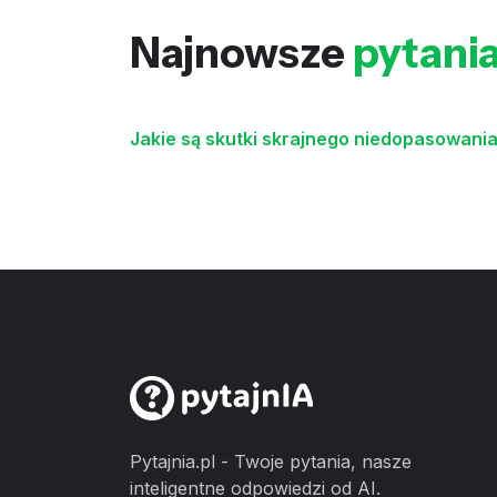
Najnowsze
pytani
Jakie są skutki skrajnego niedopasowania
Pytajnia.pl - Twoje pytania, nasze
inteligentne odpowiedzi od AI.