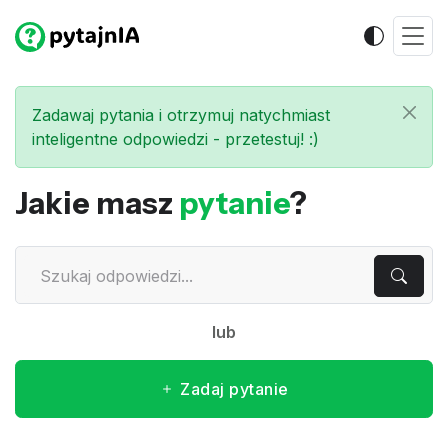
Zadawaj pytania i otrzymuj natychmiast
inteligentne odpowiedzi - przetestuj! :)
Jakie masz
pytanie
?
lub
Zadaj pytanie