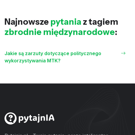
Najnowsze
pytania
z tagiem
zbrodnie międzynarodowe
:
Jakie są zarzuty dotyczące politycznego
wykorzystywania MTK?