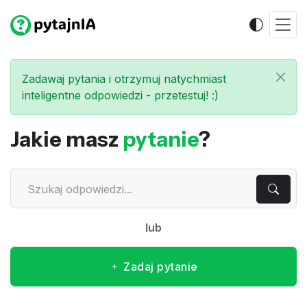
Zadawaj pytania i otrzymuj natychmiast
inteligentne odpowiedzi - przetestuj! :)
Jakie masz
pytanie
?
lub
Zadaj pytanie