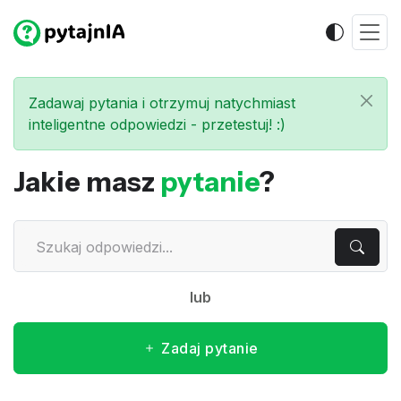
Zadawaj pytania i otrzymuj natychmiast
inteligentne odpowiedzi - przetestuj! :)
Jakie masz
pytanie
?
lub
Zadaj pytanie