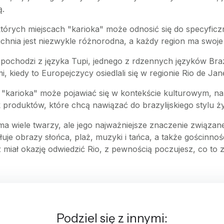
ą.
których miejscach "karioka" może odnosić się do specyfi
uchnia jest niezwykle różnorodna, a każdy region ma swoje 
 pochodzi z języka Tupi, jednego z rdzennych języków Brazy
, kiedy to Europejczycy osiedlali się w regionie Rio de Jane
 "karioka" może pojawiać się w kontekście kulturowym, n
oduktów, które chcą nawiązać do brazylijskiego stylu ży
a wiele twarzy, ale jego najważniejsze znaczenie związane 
je obrazy słońca, plaż, muzyki i tańca, a także gościnności
sz miał okazję odwiedzić Rio, z pewnością poczujesz, co to 
Podziel się z innymi: