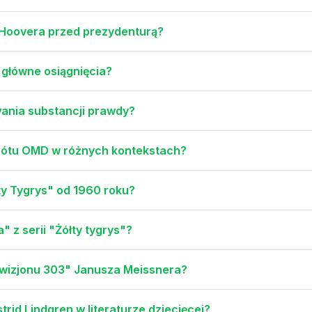
a Hoovera przed prezydenturą?
o główne osiągnięcia?
ania substancji prawdy?
skrótu OMD w różnych kontekstach?
ółty Tygrys" od 1960 roku?
" z serii "Żółty tygrys"?
dywizjonu 303" Janusza Meissnera?
rid Lindgren w literaturze dziecięcej?