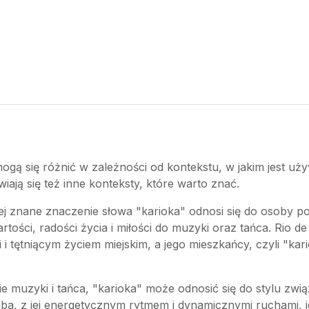
ogą się różnić w zależności od kontekstu, w jakim jest uż
awiają się też inne konteksty, które warto znać.
iej znane znaczenie słowa "karioka" odnosi się do osoby po
tości, radości życia i miłości do muzyki oraz tańca. Rio d
i tętniącym życiem miejskim, a jego mieszkańcy, czyli "kari
ie muzyki i tańca, "karioka" może odnosić się do stylu zwi
ba, z jej energetycznym rytmem i dynamicznymi ruchami, j