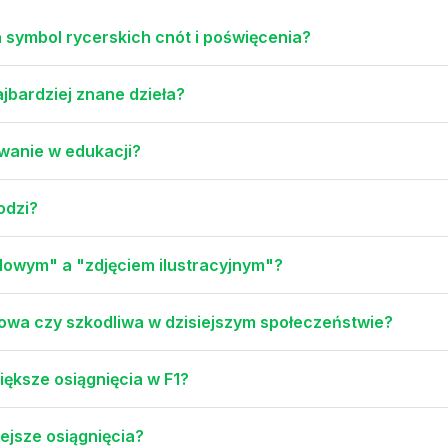
 symbol rycerskich cnót i poświęcenia?
najbardziej znane dzieła?
owanie w edukacji?
odzi?
ądowym" a "zdjęciem ilustracyjnym"?
iowa czy szkodliwa w dzisiejszym społeczeństwie?
większe osiągnięcia w F1?
iejsze osiągnięcia?