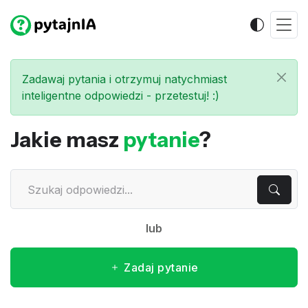
Zadawaj pytania i otrzymuj natychmiast
inteligentne odpowiedzi - przetestuj! :)
Jakie masz
pytanie
?
lub
Zadaj pytanie