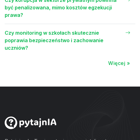
Czy korupcja w sektorze prywatnym powinna
być penalizowana, mimo kosztów egzekucji
prawa?
Czy monitoring w szkołach skutecznie
poprawia bezpieczeństwo i zachowanie
uczniów?
Więcej »