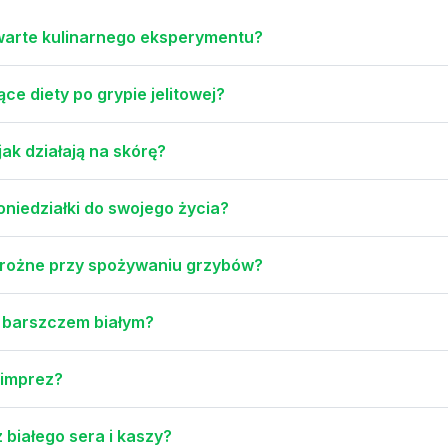
 warte kulinarnego eksperymentu?
e diety po grypie jelitowej?
jak działają na skórę?
iedziałki do swojego życia?
trożne przy spożywaniu grzybów?
a barszczem białym?
 imprez?
 białego sera i kaszy?