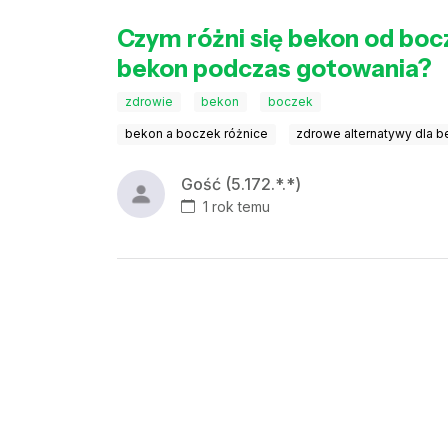
Czym różni się bekon od bocz
bekon podczas gotowania?
zdrowie
bekon
boczek
bekon a boczek różnice
zdrowe alternatywy dla 
Gość (5.172.*.*)
1 rok temu