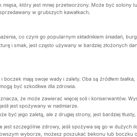
ek mięsa, który jest mniej przetworzony. Może być solony l
sto sprzedawany w grubszych kawałkach.
mażenia, co czyni go popularnym składnikiem śniadań, burg
urę i smak, jest często używany w bardziej złożonych dani
 i boczek mają swoje wady i zalety. Oba są źródłem białka
ogą być szkodliwe dla zdrowia.
 oznacza, że może zawierać więcej soli i konserwantów. 
jeśli jest spożywany w nadmiarze.
 być jego zaletą, ale z drugiej strony, jest bardziej tłusty,
est szczególnie zdrowy, jeśli spożywa się go w dużych ilo
drowszym wyborze, możesz poszukać bekonu lub boczku o ob