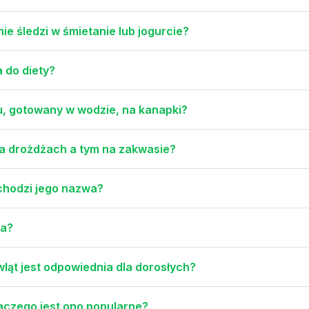
e śledzi w śmietanie lub jogurcie?
 do diety?
, gotowany w wodzie, na kanapki?
na drożdżach a tym na zakwasie?
ochodzi jego nazwa?
da?
wląt jest odpowiednia dla dorosłych?
laczego jest ono popularne?