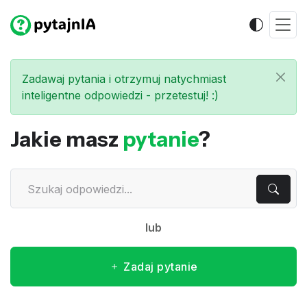
Zadawaj pytania i otrzymuj natychmiast
inteligentne odpowiedzi - przetestuj! :)
Jakie masz
pytanie
?
lub
Zadaj pytanie