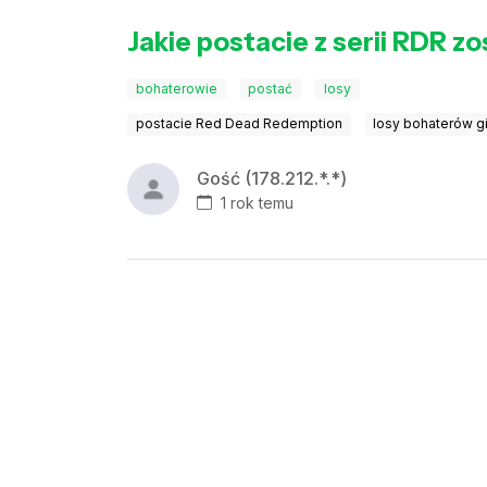
Jakie postacie z serii RDR zo
bohaterowie
postać
losy
postacie Red Dead Redemption
losy bohaterów g
Gość (178.212.*.*)
1 rok temu