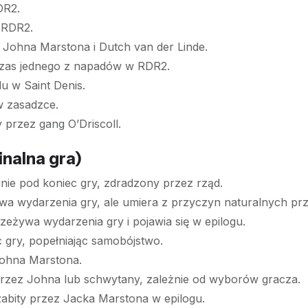
DR2.
 RDR2.
k Johna Marstona i Dutch van der Linde.
czas jednego z napadów w RDR2.
u w Saint Denis.
w zasadzce.
 przez gang O’Driscoll.
nalna gra)
nie pod koniec gry, zdradzony przez rząd.
a wydarzenia gry, ale umiera z przyczyn naturalnych prz
rzeżywa wydarzenia gry i pojawia się w epilogu.
c gry, popełniając samobójstwo.
Johna Marstona.
przez Johna lub schwytany, zależnie od wyborów gracza.
 zabity przez Jacka Marstona w epilogu.