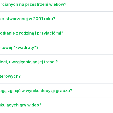
karcianych na przestrzeni wieków?
wer stworzonej w 2001 roku?
tkanie z rodziną i przyjaciółmi?
ortowej "kwadraty"?
eci, uwzględniając jej treści?
uterowych?
mogą zginąć w wyniku decyzji gracza?
ukujących gry wideo?