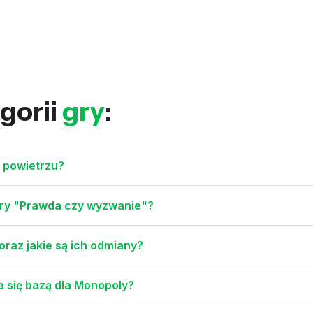
gorii
gry
:
m powietrzu?
gry "Prawda czy wyzwanie"?
oraz jakie są ich odmiany?
ła się bazą dla Monopoly?