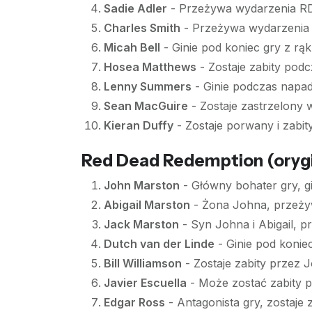
Sadie Adler
- Przeżywa wydarzenia R
Charles Smith
- Przeżywa wydarzenia
Micah Bell
- Ginie pod koniec gry z rą
Hosea Matthews
- Zostaje zabity pod
Lenny Summers
- Ginie podczas napad
Sean MacGuire
- Zostaje zastrzelony 
Kieran Duffy
- Zostaje porwany i zabity
Red Dead Redemption (orygi
John Marston
- Główny bohater gry, gi
Abigail Marston
- Żona Johna, przeżyw
Jack Marston
- Syn Johna i Abigail, p
Dutch van der Linde
- Ginie pod konie
Bill Williamson
- Zostaje zabity przez 
Javier Escuella
- Może zostać zabity 
Edgar Ross
- Antagonista gry, zostaje