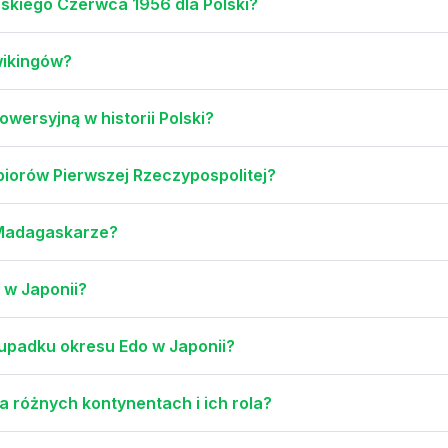
skiego Czerwca 1956 dla Polski?
wikingów?
wersyjną w historii Polski?
biorów Pierwszej Rzeczypospolitej?
na Madagaskarze?
n w Japonii?
 upadku okresu Edo w Japonii?
a różnych kontynentach i ich rola?