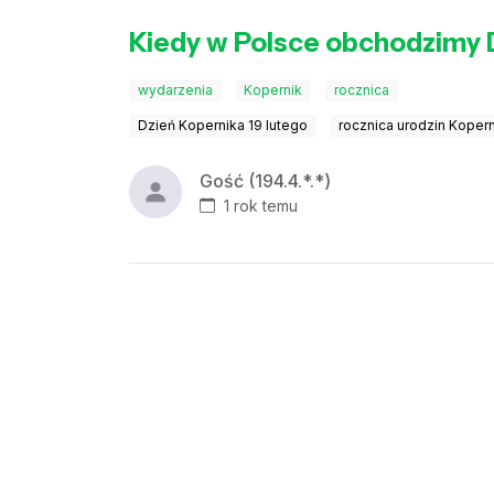
Kiedy w Polsce obchodzimy 
wydarzenia
Kopernik
rocznica
Dzień Kopernika 19 lutego
rocznica urodzin Koper
Gość (194.4.*.*)
1 rok temu