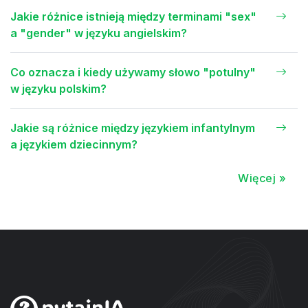
Jakie różnice istnieją między terminami "sex"
a "gender" w języku angielskim?
Co oznacza i kiedy używamy słowo "potulny"
w języku polskim?
Jakie są różnice między językiem infantylnym
a językiem dziecinnym?
Więcej »