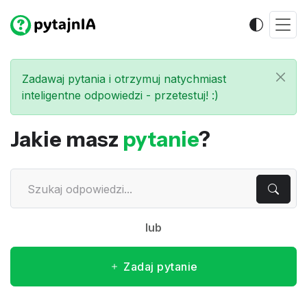
Zadawaj pytania i otrzymuj natychmiast
inteligentne odpowiedzi - przetestuj! :)
Jakie masz
pytanie
?
lub
Zadaj pytanie