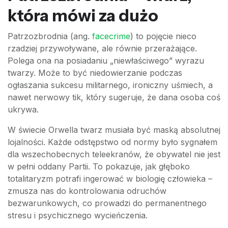
która mówi za dużo
Patrzozbrodnia (ang.
facecrime
) to pojęcie nieco
rzadziej przywoływane, ale równie przerażające.
Polega ona na posiadaniu „niewłaściwego” wyrazu
twarzy. Może to być niedowierzanie podczas
ogłaszania sukcesu militarnego, ironiczny uśmiech, a
nawet nerwowy tik, który sugeruje, że dana osoba coś
ukrywa.
W świecie Orwella twarz musiała być maską absolutnej
lojalności. Każde odstępstwo od normy było sygnałem
dla wszechobecnych teleekranów, że obywatel nie jest
w pełni oddany Partii. To pokazuje, jak głęboko
totalitaryzm potrafi ingerować w biologię człowieka –
zmusza nas do kontrolowania odruchów
bezwarunkowych, co prowadzi do permanentnego
stresu i psychicznego wycieńczenia.