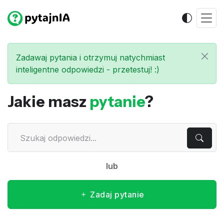
Zadawaj pytania i otrzymuj natychmiast
inteligentne odpowiedzi - przetestuj! :)
Jakie masz
pytanie
?
lub
Zadaj pytanie