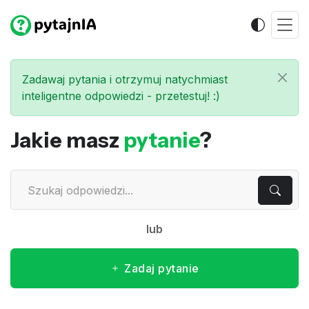
Zadawaj pytania i otrzymuj natychmiast
inteligentne odpowiedzi - przetestuj! :)
Jakie masz
pytanie
?
lub
Zadaj pytanie