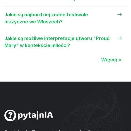
Jakie są najbardziej znane festiwale
muzyczne we Włoszech?
Jakie są możliwe interpretacje utworu "Proud
Mary" w kontekście miłości?
Więcej »