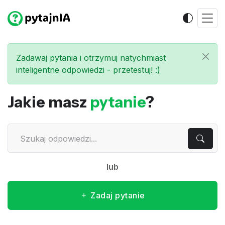
Zadawaj pytania i otrzymuj natychmiast
inteligentne odpowiedzi - przetestuj! :)
Jakie masz
pytanie
?
lub
Zadaj pytanie