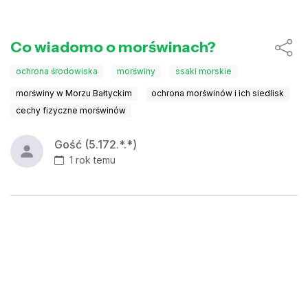
Co wiadomo o morświnach?
ochrona środowiska
morświny
ssaki morskie
morświny w Morzu Bałtyckim
ochrona morświnów i ich siedlisk
cechy fizyczne morświnów
Gość (5.172.*.*)
1 rok temu