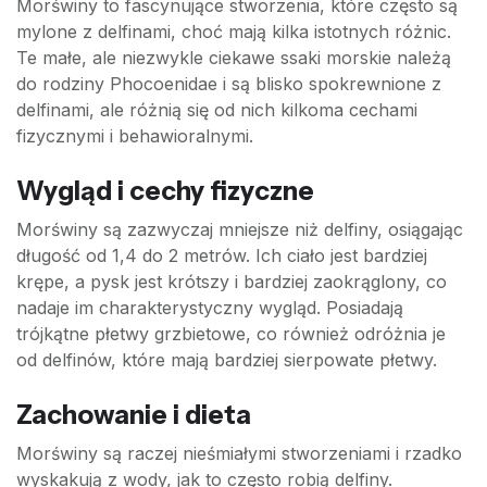
Morświny to fascynujące stworzenia, które często są
mylone z delfinami, choć mają kilka istotnych różnic.
Te małe, ale niezwykle ciekawe ssaki morskie należą
do rodziny Phocoenidae i są blisko spokrewnione z
delfinami, ale różnią się od nich kilkoma cechami
fizycznymi i behawioralnymi.
Wygląd i cechy fizyczne
Morświny są zazwyczaj mniejsze niż delfiny, osiągając
długość od 1,4 do 2 metrów. Ich ciało jest bardziej
krępe, a pysk jest krótszy i bardziej zaokrąglony, co
nadaje im charakterystyczny wygląd. Posiadają
trójkątne płetwy grzbietowe, co również odróżnia je
od delfinów, które mają bardziej sierpowate płetwy.
Zachowanie i dieta
Morświny są raczej nieśmiałymi stworzeniami i rzadko
wyskakują z wody, jak to często robią delfiny.