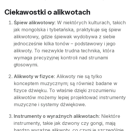
Ciekawostki o alikwotach
Śpiew alikwotowy
: W niektórych kulturach, takich
jak mongolska i tybetańska, praktykuje się śpiew
alikwotowy, gdzie śpiewak wydobywa z siebie
jednocześnie kilka tonów – podstawowy i jego
alikwoty. To niezwykle trudna technika, która
wymaga precyzyjnej kontroli nad strunami
głosowymi.
Alikwoty w fizyce
: Alikwoty nie są tylko
konceptem muzycznym; są również badane w
fizyce dźwięku. To właśnie dzięki zrozumieniu
alikwotów możemy lepiej projektować instrumenty
muzyczne i systemy dźwiękowe.
Instrumenty o wyraźnych alikwotach
: Niektóre
instrumenty, takie jak dzwony czy gongi, mają
bardzo wyraźne alikwoty, co czyni je szczególnie