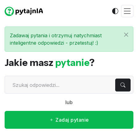
Zadawaj pytania i otrzymuj natychmiast
inteligentne odpowiedzi - przetestuj! :)
Jakie masz
pytanie
?
lub
Zadaj pytanie